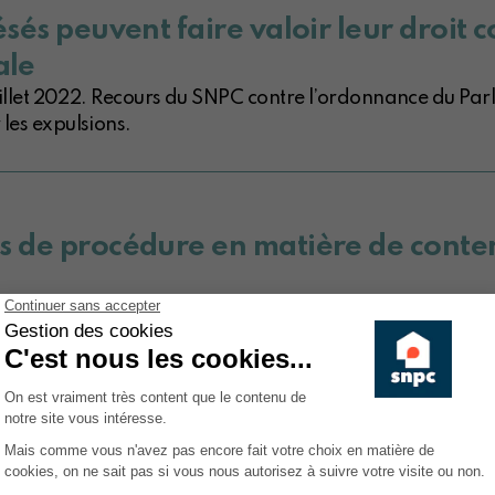
lésés peuvent faire valoir leur droit c
ale
juillet 2022. Recours du SNPC contre l’ordonnance du Par
les expulsions.
les de procédure en matière de conte
r : Introduction de la procédure, exécution et moratoire h
er !
règles de procédure en matière de c