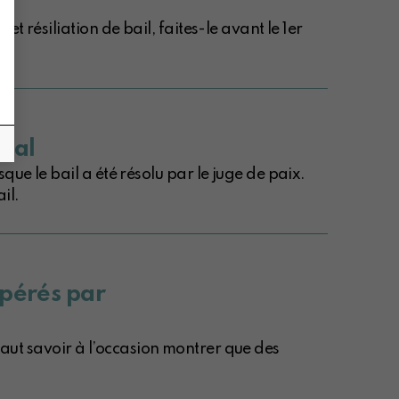
 résiliation de bail, faites-le avant le 1er
rnal
ue le bail a été résolu par le juge de paix.
il.
upérés par
l faut savoir à l’occasion montrer que des