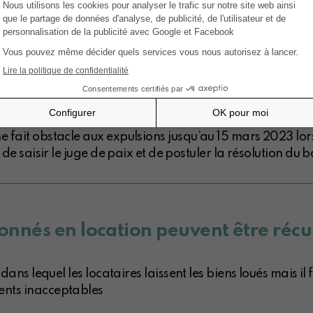
r le 1er septembre
édure contre un locataire pour non-paiement des loyers et
règles de procédure.
judiciaire malgré le moratoire hive
fait obstacle aux expulsions jusqu’au 15 mars 2023 lorsq
de saisir le juge de paix et de postuler la résolution du ba
donnés en location peuvent être réc
dans lequel les locataires laissent les biens loués mais i
ents inacceptables