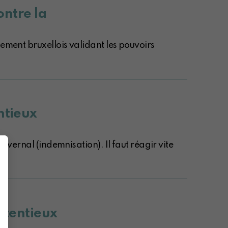
ontre la
lement bruxellois validant les pouvoirs
ntieux
ivernal (indemnisation). Il faut réagir vite
ontentieux