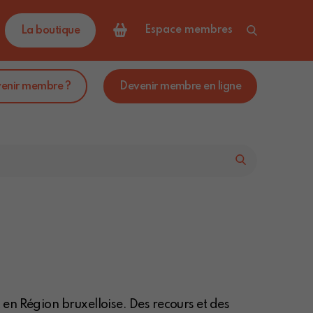
Espace membres
La boutique
venir membre ?
Devenir membre en ligne
en Région bruxelloise. Des recours et des