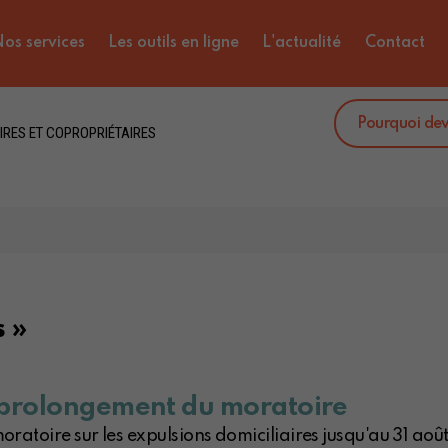
os services
Les outils en ligne
L'actualité
Contact
Pourquoi de
IRES ET COPROPRIÉTAIRES
s »
- prolongement du moratoire
toire sur les expulsions domiciliaires jusqu'au 31 août 