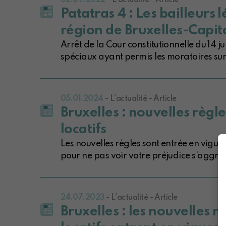
02.09.2022
- L'actualité - Article
Patatras 4 : Les bailleurs 
région de Bruxelles-Capit
Arrêt de la Cour constitutionnelle du 14 
spéciaux ayant permis les moratoires sur 
05.01.2024
- L'actualité - Article
Bruxelles : nouvelles règ
locatifs
Les nouvelles règles sont entrée en vigueu
pour ne pas voir votre préjudice s’aggrav
24.07.2023
- L'actualité - Article
Bruxelles : les nouvelles 