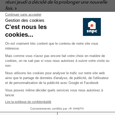
réuni jeudi a décidé de la prolonger une nouvelle
fois.
»
Le SNPC ne peut que regretter à nouveau que Defi
et l'Open VLD même s'il nous est revenu que tant
au Gouvernement qu'au Parlement bruxellois, ils
avaient réagi contre aient laissé faire. Nos
membres comprendront qu'avec en outre le Plan
d'urgence Logement de la Région de Bruxelles-
Capitale et la Commission paritaire locative (voir
CRI de mars et avril 2021), le SNPC s'étonne des
attaques incessantes et répétées contre les
propriétaires de biens à Bruxelles. On voudrait les
faire fuir ou ne plus les attirer que le
Gouvernement bruxellois ne pourrait pas mieux
s'y prendre. Une politique du logement se construit
et se met en place AVEC les propriétaires et non
pas CONTRE les propriétaires.