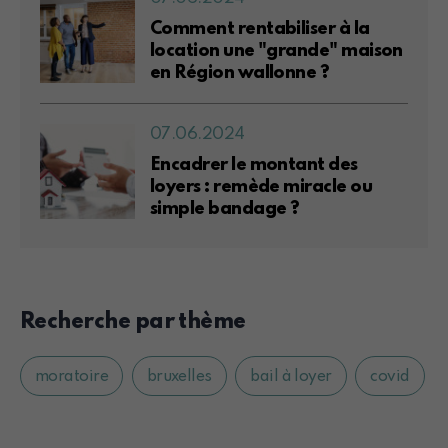
Comment rentabiliser à la
location une "grande" maison
en Région wallonne ?
07.06.2024
Encadrer le montant des
loyers : remède miracle ou
simple bandage ?
Recherche par thème
moratoire
bruxelles
bail à loyer
covid