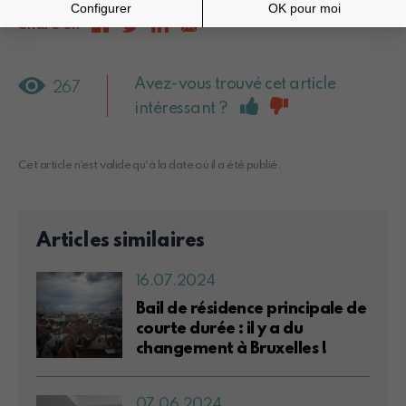
Share on
Avez-vous trouvé cet article
267
intéressant ?
Cet article n'est valide qu'à la date où il a été publié.
Articles similaires
16.07.2024
Bail de résidence principale de
courte durée : il y a du
changement à Bruxelles !
07.06.2024