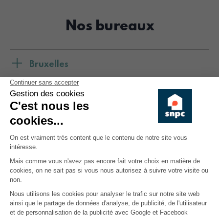
Nos bureaux
Bruxelles
Liège
Wavre
Charleroi
Namur
La Louvière