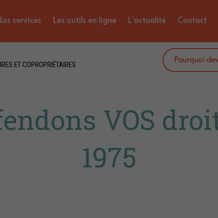
os services
Les outils en ligne
L'actualité
Contact
Pourquoi de
IRES ET COPROPRIÉTAIRES
fendons VOS droit
1975