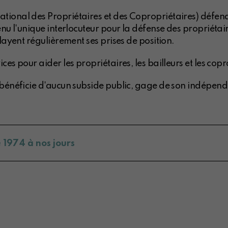
ional des Propriétaires et des Copropriétaires) défend l
enu l'unique interlocuteur pour la défense des propriétai
layent régulièrement ses prises de position.
es pour aider les propriétaires, les bailleurs et les copro
 bénéficie d'aucun subside public, gage de son indépend
1974 à nos jours