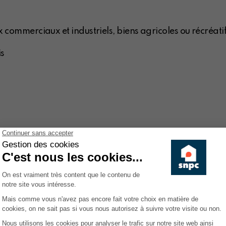
 commerciaux et industriels, biens agricoles ou récréati
is
our de deux axes:
s et des copropriétaires auprès des Gouvernements, des 
res et fiscaux intéressants la propriété immobilière. L'h
nés depuis plus de quarante ans et de notre lobbying 