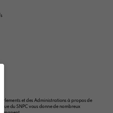
fs
Parlements et des Administrations à propos de
istorique du SNPC vous donne de nombreux
permanent.