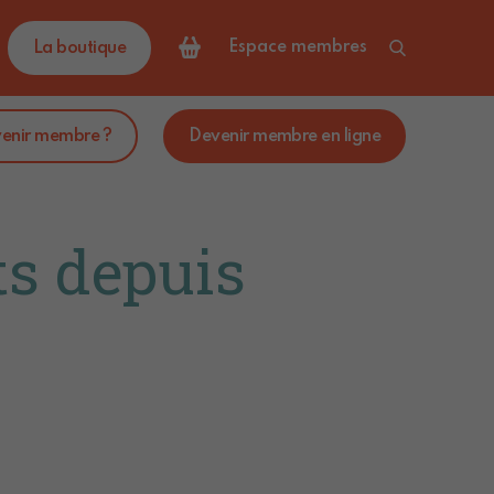
Espace membres
La boutique
venir membre ?
Devenir membre en ligne
s depuis