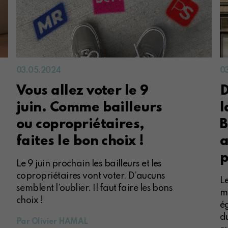
03.05.2024
0
Vous allez voter le 9
D
juin. Comme bailleurs
l
ou copropriétaires,
B
faites le bon choix !
a
p
Le 9 juin prochain les bailleurs et les
copropriétaires vont voter. D’aucuns
Le
semblent l’oublier. Il faut faire les bons
mo
choix !
é
d
Par Olivier HAMAL