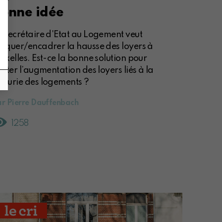
onne idée
a secrétaire d'Etat au Logement veut
loquer/encadrer la hausse des loyers à
uxelles. Est-ce la bonne solution pour
miter l’augmentation des loyers liés à la
énurie des logements ?
r Pierre Dauffenbach
1258