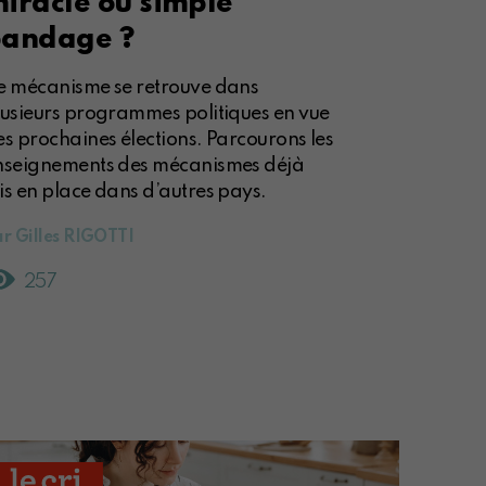
iracle ou simple
andage ?
e mécanisme se retrouve dans
lusieurs programmes politiques en vue
es prochaines élections. Parcourons les
nseignements des mécanismes déjà
is en place dans d’autres pays.
r Gilles RIGOTTI
257