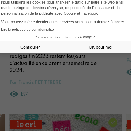
d’investissement
b
immobilier : les S.I.R
L
(Société Immobilière
b
Br
Règlementée)
li
p
Les commentaires concernant les SIR
rédigés fin 2023 restent toujours
Pa
d’actualité en ce premier semestre de
2024.
Par Francis PETITFRERE
157