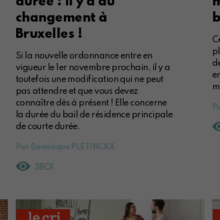
durée : il y a du
m
changement à
b
Bruxelles !
C
p
Si la nouvelle ordonnance entre en
d
vigueur le 1er novembre prochain, il y a
e
toutefois une modification qui ne peut
m
pas attendre et que vous devez
connaître dès à présent ! Elle concerne
Pa
la durée du bail de résidence principale
de courte durée.
Par Dominique PLETINCKX
3801