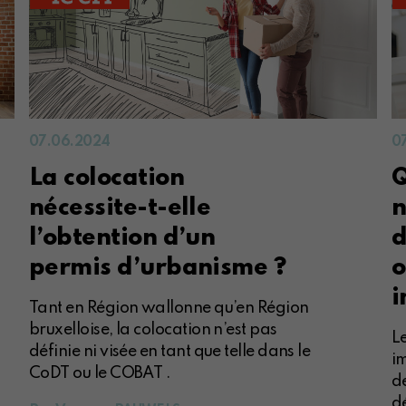
07.06.2024
0
La colocation
Q
nécessite-t-elle
n
l’obtention d’un
d
permis d’urbanisme ?
o
i
Tant en Région wallonne qu’en Région
bruxelloise, la colocation n’est pas
Le
définie ni visée en tant que telle dans le
i
CoDT ou le COBAT .
d
dé