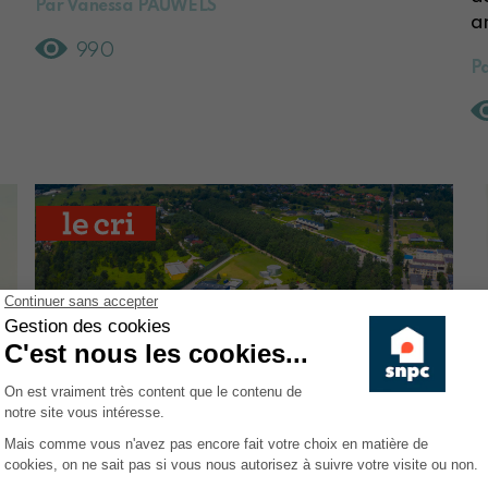
Par Vanessa PAUWELS
an
990
P
07.06.2024
3
Une forme
E
alternative
l