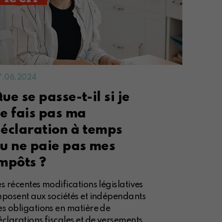
7.06.2024
ue se passe-t-il si je
e fais pas ma
éclaration à temps
u ne paie pas mes
mpôts ?
s récentes modifications législatives
mposent aux sociétés et indépendants
es obligations en matière de
clarations fiscales et de versements