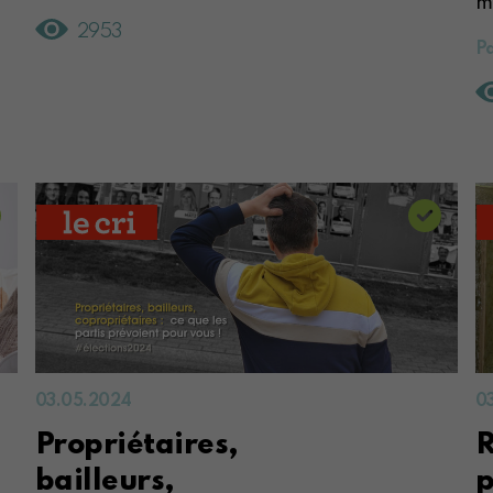
mé
2953
Pa
03.05.2024
0
Propriétaires,
R
bailleurs,
p