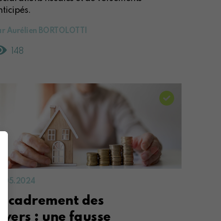
ticipés.
ar Aurélien BORTOLOTTI
148
0.05.2024
ncadrement des
oyers : une fausse