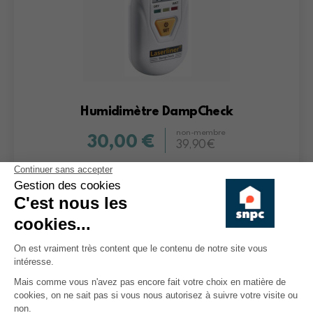
Humidimètre DampCheck
non-membre
30,00 €
39,90€
Descriptif