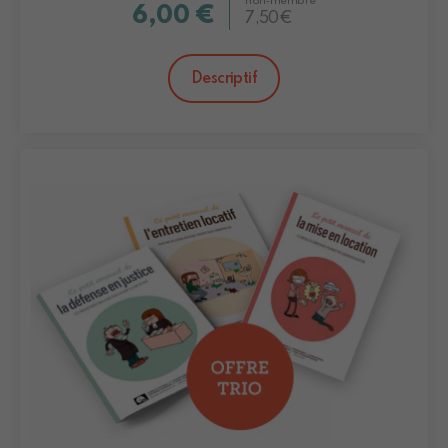
non-membre
6,00 €
7,50€
Descriptif