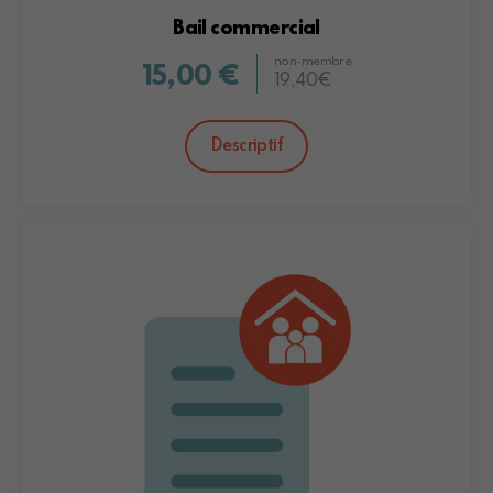
Bail commercial
non-membre
15,00 €
19,40€
Descriptif