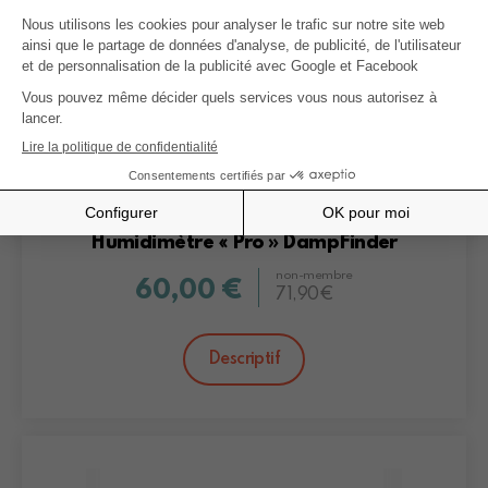
Humidimètre « Pro » DampFinder
non-membre
60,00 €
71,90€
Descriptif