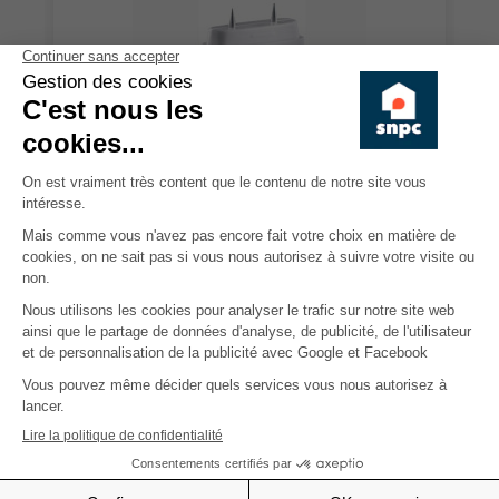
Humidimètre DampCheck
non-membre
30,00 €
39,90 €
Descriptif