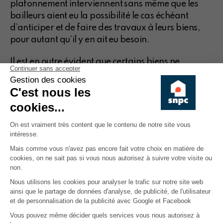
plafonnement interviennent sans même que les
bailleurs aient eu la possibilité le cas échéant
d’anticiper et de faire des travaux à leurs biens,
pour autant qu’il y en ait eu besoin.
Il est en outre évident que certains biens ne
pourront jamais atteindre les classes A et B car
cela impliquerait des travaux hors de proportion
et de plus les consommations réelles de ces biens
n’ont pas été prises en compte aujourd’hui au
niveau de l’établissement des PEB.
Autre mesure imposée aux bailleurs,
des moratoires sur les expulsions entre
le 1er novembre et le 15 mars de
l’année suivante.
Fin septembre, la Wallonie a adopté une mesure