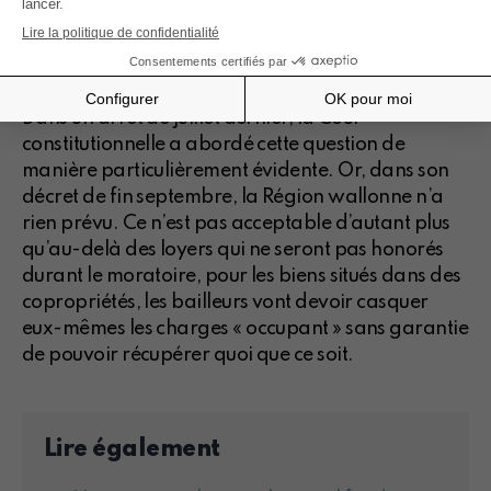
de ce type et nous en avons parlé dans le CRI du
mois d’octobre insistant sur le fait que les bailleurs
doivent être indemnisés.
Dans un arrêt de juillet dernier, la Cour
constitutionnelle a abordé cette question de
manière particulièrement évidente. Or, dans son
décret de fin septembre, la Région wallonne n’a
rien prévu. Ce n’est pas acceptable d’autant plus
qu’au-delà des loyers qui ne seront pas honorés
durant le moratoire, pour les biens situés dans des
copropriétés, les bailleurs vont devoir casquer
eux-mêmes les charges « occupant » sans garantie
de pouvoir récupérer quoi que ce soit.
Lire également