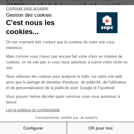
HAMOU est celui du fait accompli et de voir à titre
exemplatif sa tentative - mais qui a échoué - de
faire passer au travers un arrêté de pouvoir
spéciaux la création d'une commission paritaire
locative et la mise en place d'un système
permanent d'encadrement des loyers via
l'instauration d'un recours contre les loyers abusifs
c'est-à-dire ceux qui dépasseraient de 10 % ceux
mentionnés dans les grilles indicatives de loyers
qui n'ont pourtant aucune force contraignantes.
Cette mesure n'est cependant pas passée devant
les réserves sur la forme et le fond de plusieurs
partenaires du Gouvernement bruxellois
Share on
Avez-vous trouvé cet article
760