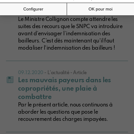
Ministre Collignon est
inacceptable !
Le Ministre Collignon compte attendre les
suites des recours que le SNPC va introduire
avant d’envisager l’indemnisation des
bailleurs. C'est dès maintenant qu'il faut
modaliser l'indemnisation des bailleurs !
09.12.2020
- L'actualité - Article
Les mauvais payeurs dans les
copropriétés, une plaie à
combattre
Par le présent article, nous continuons à
aborder les questions que pose le
recouvrement des charges impayées.