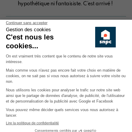
hypothétique ni fantaisiste. C’est arrivé !
06.05.2022
- L'actualité - Article
Le choix de l’avocat revient aux
copropriétés …et à elles seules !
Le SNPC est assez interpellé par des dérives
qu’il constate au niveau du choix des avocats
chargés de défendre les copropriétés en
justice ou encore les conseiller. Trop souvent,
le syndic agit sans mettre le choix dans les
mains de la copropriété.
29.09.2022
- L'actualité - Communiqué
Moratoire sur les expulsions en
Région wallonne : la position du